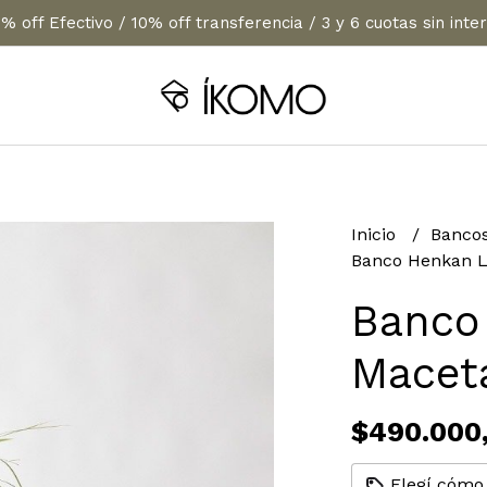
% off Efectivo / 10% off transferencia / 3 y 6 cuotas sin inte
Inicio
Banco
Banco Henkan L
Banco
Macet
$490.000
Elegí cómo 