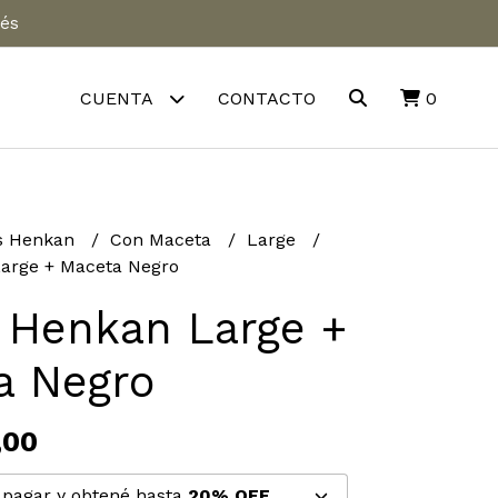
rés
CUENTA
CONTACTO
0
s Henkan
Con Maceta
Large
arge + Maceta Negro
 Henkan Large +
a Negro
,00
pagar y obtené hasta
20% OFF