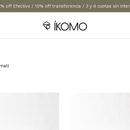
% off Efectivo / 10% off transferencia / 3 y 6 cuotas sin inte
mall