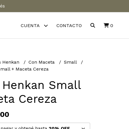
rés
CUENTA
CONTACTO
0
s Henkan
Con Maceta
Small
mall + Maceta Cereza
 Henkan Small
eta Cereza
,00
pagar y obtené hasta
20% OFF