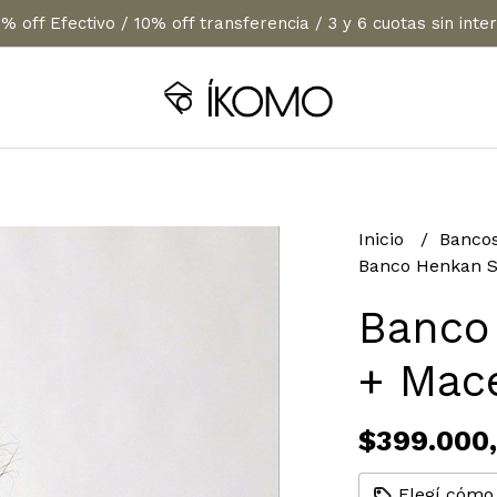
% off Efectivo / 10% off transferencia / 3 y 6 cuotas sin inte
Inicio
Banco
Banco Henkan S
Banco
+ Mac
$399.000
Elegí cómo 