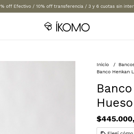
% off Efectivo / 10% off transferencia / 3 y 6 cuotas sin inte
Inicio
Banco
Banco Henkan L
Banco
Hueso
$445.000
Elegí cómo 