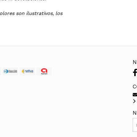
lores son ilustrativos, los
N
C
N