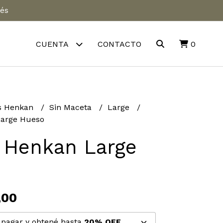
rés
CUENTA
CONTACTO
0
s Henkan
Sin Maceta
Large
arge Hueso
 Henkan Large
,00
pagar y obtené hasta
20% OFF