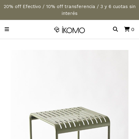
20% off Efectivo / 10% off transferencia / 3 y 6 cuotas sin
interés
0