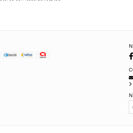
N
C
N