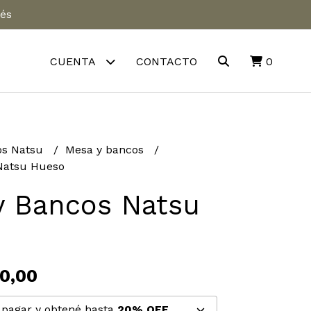
rés
CUENTA
CONTACTO
0
s Natsu
Mesa y bancos
Natsu Hueso
y Bancos Natsu
0,00
pagar y obtené hasta
20% OFF