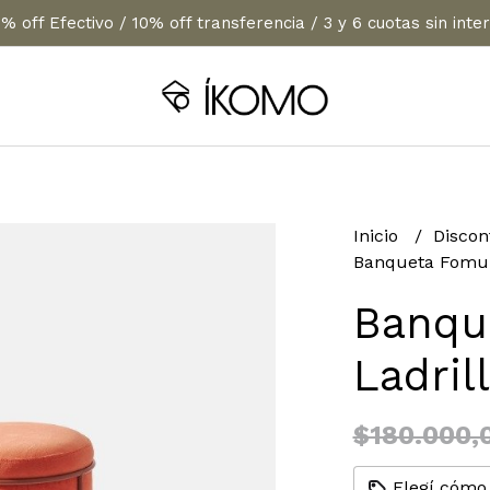
% off Efectivo / 10% off transferencia / 3 y 6 cuotas sin inte
Inicio
Discon
Banqueta Fomu L
Banqu
Ladril
$180.000,
Elegí cómo 