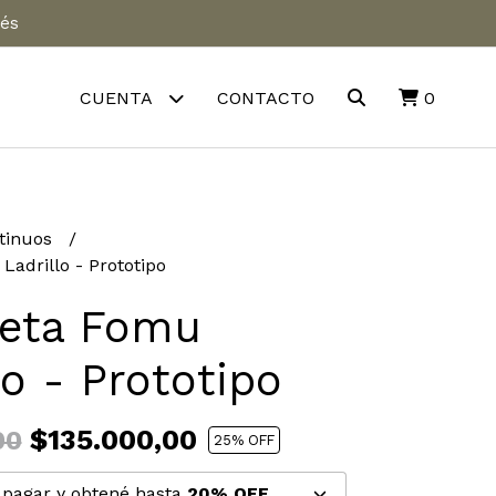
rés
CUENTA
CONTACTO
0
tinuos
adrillo - Prototipo
eta Fomu
lo - Prototipo
$135.000,00
00
25
% OFF
pagar y obtené hasta
20% OFF