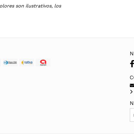
lores son ilustrativos, los
N
C
N