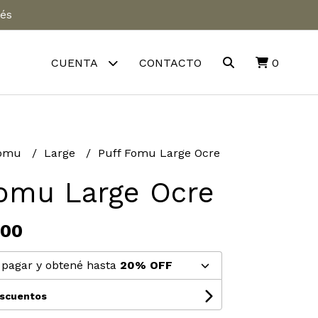
rés
CUENTA
CONTACTO
0
Fomu
Large
Puff Fomu Large Ocre
Fomu Large Ocre
,00
pagar y obtené hasta
20% OFF
escuentos