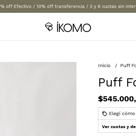
% off Efectivo / 10% off transferencia / 3 y 6 cuotas sin inte
Inicio
Puff 
Puff 
$545.000
Elegí cómo 
Ver cuotas y d