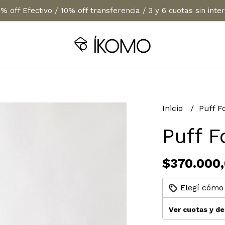
% off Efectivo / 10% off transferencia / 3 y 6 cuotas sin inte
Inicio
Puff 
Puff 
$370.000
Elegí cómo 
Ver cuotas y d